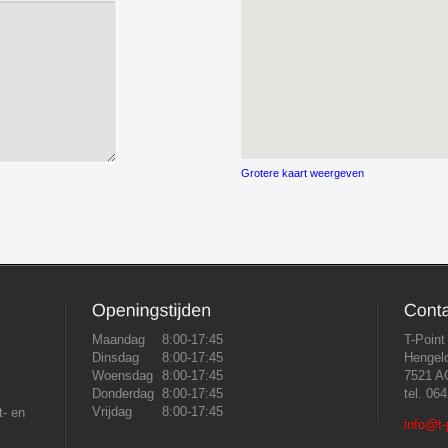
Grotere kaart weergeven
Maandag
8:00-17:45
T-Point
Dinsdag
8:00-17:45
Hengelo
Woensdag
8:00-17:45
7521 A
Donderdag
8:00-17:45
tel. 0
Vrijdag
8:00-17:45
t- en
info@t-p