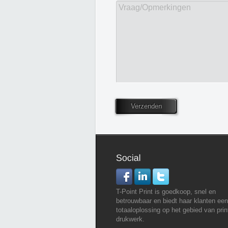
Vraag/Opmerkingen
Verzenden
T-Point Print is goedkoop, snel en
betrouwbaar en biedt haar klanten een
totaaloplossing op het gebied van prin
drukwerk.