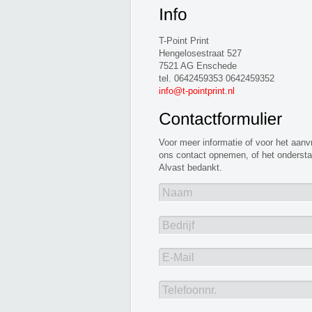
T-Point Print
Hengelosestraat 527
7521 AG Enschede
tel. 0642459353 0642459352
info@t-pointprint.nl
Voor meer informatie of voor het aanv
ons contact opnemen, of het onderstaa
Alvast bedankt.
Naam
Bedrijf
E-Mail
Telefoonnr.