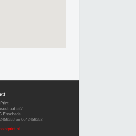
 Print
sestraat 527
G Enschede
642459353 en 0642459352
ointprint.nl